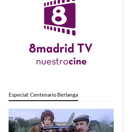
Especial: Centenario Berlanga