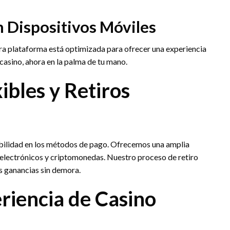
n Dispositivos Móviles
stra plataforma está optimizada para ofrecer una experiencia
 casino, ahora en la palma de tu mano.
bles y Retiros
ibilidad en los métodos de pago. Ofrecemos una amplia
 electrónicos y criptomonedas. Nuestro proceso de retiro
us ganancias sin demora.
riencia de Casino