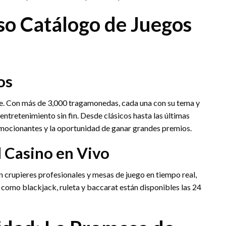
so Catálogo de Juegos
os
te. Con más de 3,000 tragamonedas, cada una con su tema y
entretenimiento sin fin. Desde clásicos hasta las últimas
ocionantes y la oportunidad de ganar grandes premios.
l Casino en Vivo
Con crupieres profesionales y mesas de juego en tiempo real,
s como blackjack, ruleta y baccarat están disponibles las 24