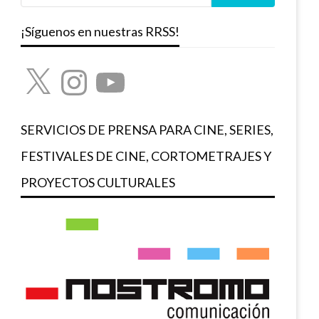
¡Síguenos en nuestras RRSS!
X
Instagram
YouTube
SERVICIOS DE PRENSA PARA CINE, SERIES,
FESTIVALES DE CINE, CORTOMETRAJES Y
PROYECTOS CULTURALES