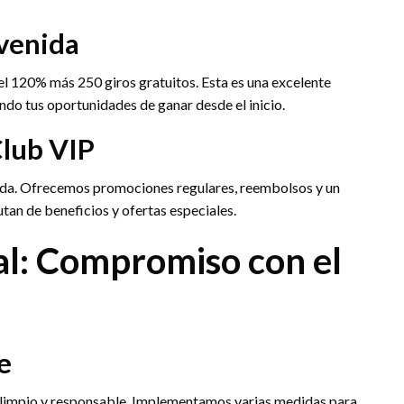
venida
 el 120% más 250 giros gratuitos. Esta es una excelente
do tus oportunidades de ganar desde el inicio.
lub VIP
ida. Ofrecemos promociones regulares, reembolsos y un
utan de beneficios y ofertas especiales.
al: Compromiso con el
e
limpio y responsable. Implementamos varias medidas para