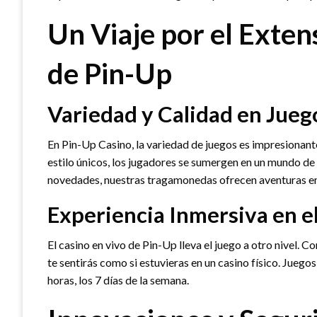
Un Viaje por el Exten
de Pin-Up
Variedad y Calidad en Jueg
En Pin-Up Casino, la variedad de juegos es impresionan
estilo únicos, los jugadores se sumergen en un mundo de 
novedades, nuestras tragamonedas ofrecen aventuras em
Experiencia Inmersiva en e
El casino en vivo de Pin-Up lleva el juego a otro nivel. 
te sentirás como si estuvieras en un casino físico. Juego
horas, los 7 días de la semana.