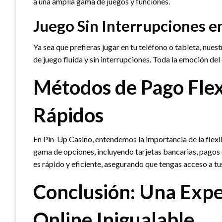
a una amplia gama de juegos y funciones.
Juego Sin Interrupciones e
Ya sea que prefieras jugar en tu teléfono o tableta, nue
de juego fluida y sin interrupciones. Toda la emoción del
Métodos de Pago Flexi
Rápidos
En Pin-Up Casino, entendemos la importancia de la flex
gama de opciones, incluyendo tarjetas bancarias, pagos
es rápido y eficiente, asegurando que tengas acceso a t
Conclusión: Una Expe
Online Inigualable