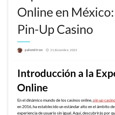
Online en México:
Pin-Up Casino
Publicado
palomitron
21 diciembre, 2023
el
Introducción a la Exp
Online
En el dinámico mundo de los casinos online,
pin up casin
en 2016, ha establecido un estándar alto en el ámbito de
experiencia de usuario sin igual. Aquí, descubrirás por 