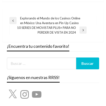
Navegación
Explorando el Mundo de los Casinos Online
Entrada
en México: Una Aventura en Pin-Up Casino
de
anterior
10 SERIES DE MOVISTAR PLUS+ PARA NO
entradas
Entrada
PERDER DE VISTA EN 2024
siguiente
¡Encuentra tu contenido favorito!
¡Síguenos en nuestras RRSS!
X
Instagram
YouTube