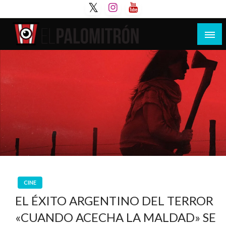
Saltar
al
contenido
Tu espacio de la industria de cine española y
El Palomitrón
latinoamericana
CINE
EL ÉXITO ARGENTINO DEL TERROR
«CUANDO ACECHA LA MALDAD» SE