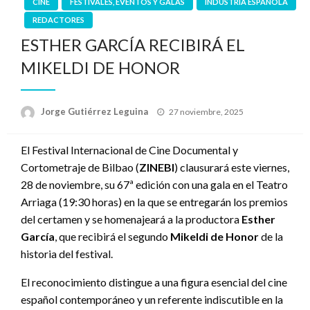
CINE
FESTIVALES, EVENTOS Y GALAS
INDUSTRIA ESPAÑOLA
REDACTORES
ESTHER GARCÍA RECIBIRÁ EL
MIKELDI DE HONOR
Publicado
Jorge Gutiérrez Leguina
27 noviembre, 2025
el
El Festival Internacional de Cine Documental y
Cortometraje de Bilbao (
ZINEBI
) clausurará este viernes,
28 de noviembre, su 67ª edición con una gala en el Teatro
Arriaga (19:30 horas) en la que se entregarán los premios
del certamen y se homenajeará a la productora
Esther
García
, que recibirá el segundo
Mikeldi de Honor
de la
historia del festival.
El reconocimiento distingue a una figura esencial del cine
español contemporáneo y un referente indiscutible en la