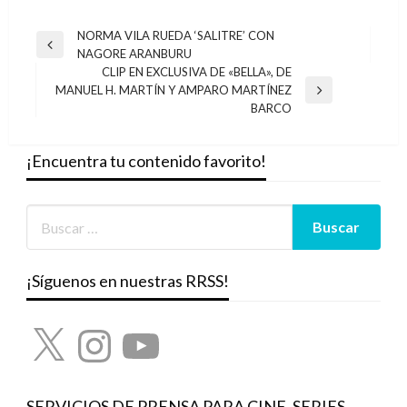
Navegación
NORMA VILA RUEDA ‘SALITRE’ CON
Entrada
NAGORE ARANBURU
de
anterior
CLIP EN EXCLUSIVA DE «BELLA», DE
entradas
MANUEL H. MARTÍN Y AMPARO MARTÍNEZ
Entrada
BARCO
siguiente
¡Encuentra tu contenido favorito!
¡Síguenos en nuestras RRSS!
X
Instagram
YouTube
SERVICIOS DE PRENSA PARA CINE, SERIES,