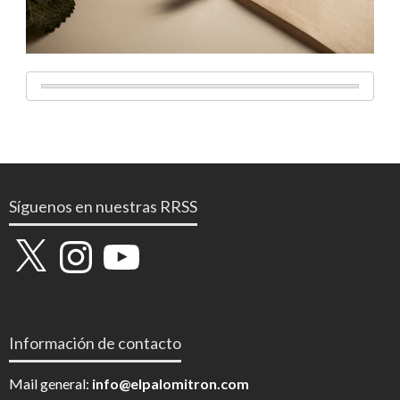
Síguenos en nuestras RRSS
X
Instagram
YouTube
Información de contacto
Mail general:
info@elpalomitron.com