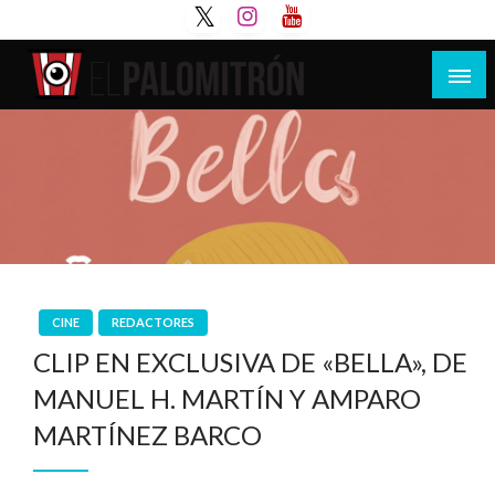
Saltar
al
contenido
Tu espacio de la industria de cine española y
El Palomitrón
latinoamericana
CINE
REDACTORES
CLIP EN EXCLUSIVA DE «BELLA», DE
MANUEL H. MARTÍN Y AMPARO
MARTÍNEZ BARCO