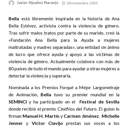
Publicado
Javier Alpañez Naranjo
28 noviembre, 2025
el
Bella
está libremente inspirada en la historia de Ana
Bella Estévez, activista contra la violencia de género.
Tras sufrir malos tratos por parte de su marido, creó la
«Fundación Ana Bella para la Ayuda a mujeres
maltratadas y madres separadas», una entidad sin ánimo
de lucro que ofrece ayuda y apoyo a las víctimas de
violencia de género. Actualmente colabora con más de
80 países de todo el mundo para ayudar a otras mujeres a
detectar la violencia y superarla.
Nominada a los Premios Forqué a Mejor Largometraje
de Animación,
Bella
tuvo su premier mundial en la
SEMINCI
y ha participado en el
Festival de Sevilla
donde recibió el premio Cinéfilos del Futuro. El guion lo
firman
Manuel H. Martín
y
Carmen Jiménez
.
Michelle
Jenner
y
Víctor Clavijo
prestan sus voces a los