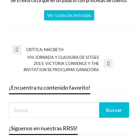
de El exorcista que en un palacio con princesas de cuento.
Ver todas las entradas
Navegación
CRÍTICA: MACBETH
Entrada
de
VIII JORNADA Y CLAUSURA DE SITGES
anterior
2015: VICTORIA CONVENCE Y THE
entradas
Entrada
INVITATION SE PROCLAMA GANADORA
siguiente
¡Encuentra tu contenido favorito!
¡Síguenos en nuestras RRSS!