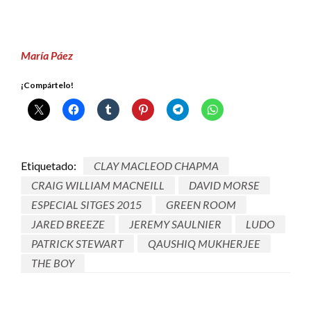
María Páez
¡Compártelo!
Etiquetado:
CLAY MACLEOD CHAPMA
CRAIG WILLIAM MACNEILL
DAVID MORSE
ESPECIAL SITGES 2015
GREEN ROOM
JARED BREEZE
JEREMY SAULNIER
LUDO
PATRICK STEWART
QAUSHIQ MUKHERJEE
THE BOY