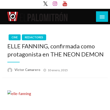
Saltar
al
contenido
Tu espacio de la industria de cine española y
El Palomitrón
latinoamericana
CINE
REDACTORES
ELLE FANNING, confirmada como
protagonista en THE NEON DEMON
Publicado
Víctor Camarero
10 enero, 2015
el