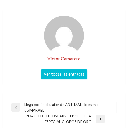
Víctor Camarero
Ver todas las entradas
Navegación
Llega por fin el tráiler de ANT-MAN, lo nuevo
Entrada
de MARVEL
de
anterior
ROAD TO THE OSCARS – EPISODIO 4.
entradas
Entrada
ESPECIAL GLOBOS DE ORO
siguiente