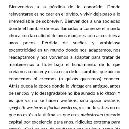
Bienvenidos a la pérdida de lo conocido. Donde
reinventarse es no caer en el olvido, y vivir deja paso a lo
irremediable de sobrevivir. Bienvenidos a una sociedad
donde el hambre de esos llamados a comerse el mundo
choca con la realidad de unos manjares sólo accesibles a
unos pocos. Pérdida de sueños y ambiciosa
excentricidad en un mundo donde nos adaptamos, nos
readaptamos y nos volvemos a adaptar para tratar de
mantenernos a flote bajo el hundimiento de lo que
creíamos conocer y el ascenso de los cambios que aún no
conocemos ni creemos (o quizás queremos) conocer.
Atrás queda la época donde lo
vintage
era antiguo, antes
de ser
cool
, y lo desagradable no iba aunado a lo
kitsch
. Y
es que ya no se hacen
westerns
, sino
space westerns,
spaghetti westerns
o
florida westerns
, y si no lo sabes no es
que no estés a la última, es que eres
mainstream
(pecado
capital por excelencia para unos, ridiculez extrema para
otros). ¿Qué es eso de calificar a una película como ‘de