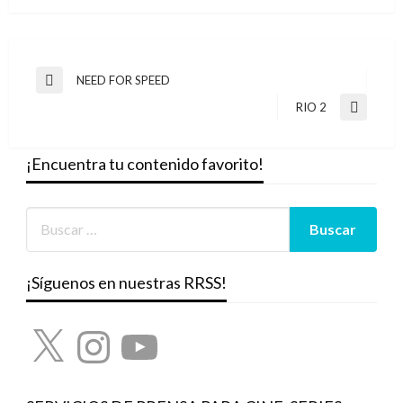
Navegación
NEED FOR SPEED
Entrada
de
anterior
RIO 2
Entrada
entradas
siguiente
¡Encuentra tu contenido favorito!
¡Síguenos en nuestras RRSS!
X
Instagram
YouTube