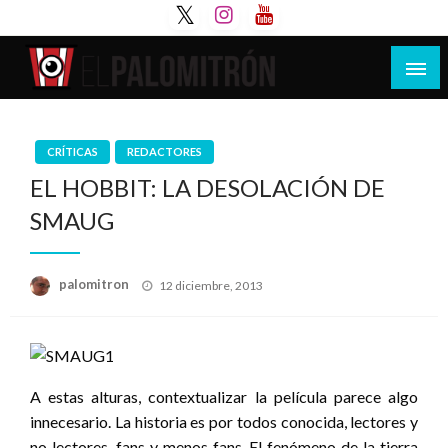
Saltar
al
contenido
Tu espacio de la industria de cine española y
El Palomitrón
latinoamericana
CRÍTICAS
REDACTORES
EL HOBBIT: LA DESOLACIÓN DE
SMAUG
Publicado
palomitron
12 diciembre, 2013
el
A estas alturas, contextualizar la película parece algo
innecesario. La historia es por todos conocida, lectores y
no lectores, fans y menos fans. El fenómeno de la tierra