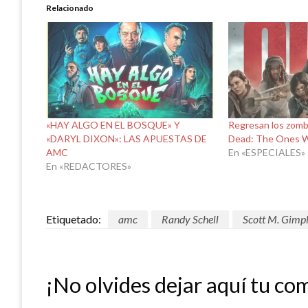
Relacionado
«HAY ALGO EN EL BOSQUE» Y
Regresan los zomb
«DARYL DIXON»: LAS APUESTAS DE
Dead: The Ones W
AMC
En «ESPECIALES»
En «REDACTORES»
Etiquetado:
amc
Randy Schell
Scott M. Gimp
¡No olvides dejar aquí tu co