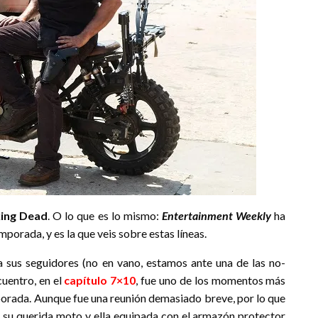
ing Dead
. O lo que es lo mismo:
Entertainment Weekly
ha
porada, y es la que veis sobre estas líneas.
sus seguidores (no en vano, estamos ante una de las no-
cuentro, en el
capítulo 7×10
, fue uno de los momentos más
porada. Aunque fue una reunión demasiado breve, por lo que
on su querida moto y ella equipada con el armazón protector