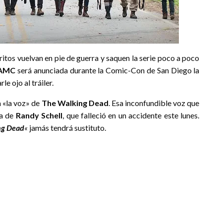
itos vuelvan en pie de guerra y saquen la serie poco a poco
AMC
será anunciada durante la Comic-Con de San Diego la
e ojo al tráiler.
a «la voz» de
The Walking Dead
. Esa inconfundible voz que
la de
Randy Schell
, que falleció en un accidente este lunes.
ng Dead
«
jamás tendrá sustituto.