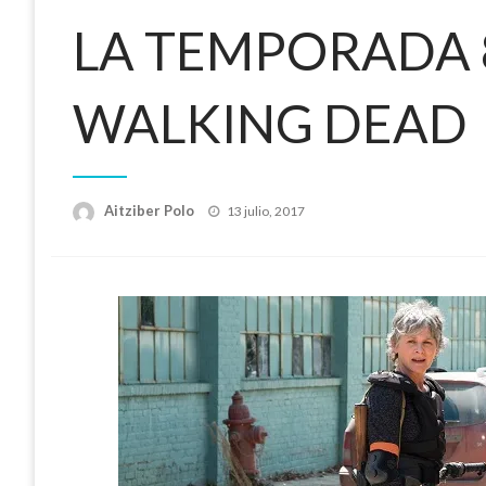
LA TEMPORADA 
WALKING DEAD
Publicado
Aitziber Polo
13 julio, 2017
el