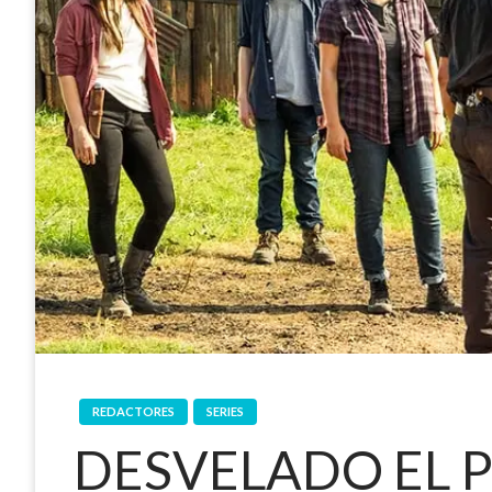
REDACTORES
SERIES
DESVELADO EL P