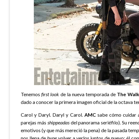
Tenemos
first look
de la nueva temporada de
The Walk
dado a conocer la primera imagen oficial de la octava tem
Carol y Daryl. Daryl y Carol.
AMC
sabe cómo cuidar a 
parejas más
shippeadas
del panorama seriéfilo). Su reen
emotivos (y que más mereció la pena) de la pasada tem
nos llena de
hype
volver a verlos juntos de nuevo: él c