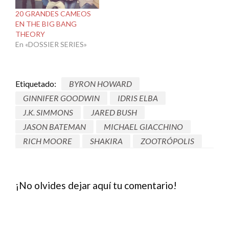
20 GRANDES CAMEOS
EN THE BIG BANG
THEORY
En «DOSSIER SERIES»
Etiquetado:
BYRON HOWARD
GINNIFER GOODWIN
IDRIS ELBA
J.K. SIMMONS
JARED BUSH
JASON BATEMAN
MICHAEL GIACCHINO
RICH MOORE
SHAKIRA
ZOOTRÓPOLIS
¡No olvides dejar aquí tu comentario!