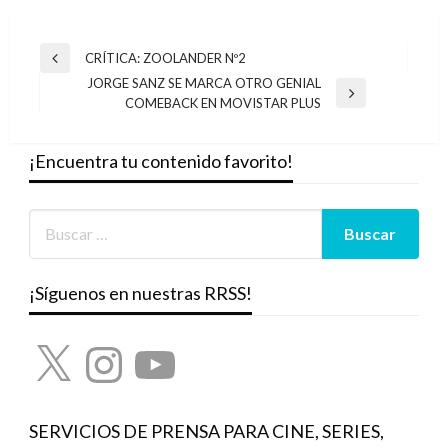
Navegación
CRÍTICA: ZOOLANDER Nº2
Entrada
de
JORGE SANZ SE MARCA OTRO GENIAL
anterior
Entrada
COMEBACK EN MOVISTAR PLUS
entradas
siguiente
¡Encuentra tu contenido favorito!
¡Síguenos en nuestras RRSS!
X
Instagram
YouTube
SERVICIOS DE PRENSA PARA CINE, SERIES,