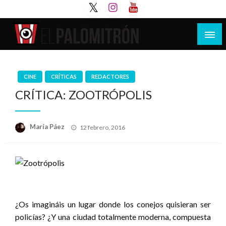
Saltar
al
contenido
Tu espacio de la industria de cine española y
El Palomitrón
latinoamericana
CINE
CRÍTICAS
REDACTORES
CRÍTICA: ZOOTRÓPOLIS
Publicado
María Páez
12 febrero, 2016
el
¿Os imagináis un lugar donde los conejos quisieran ser
policías? ¿Y una ciudad totalmente moderna, compuesta