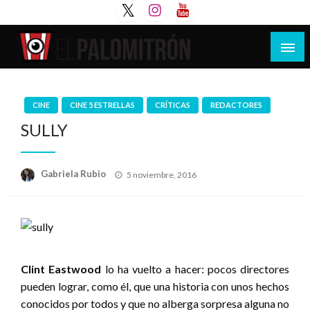
Saltar
al
contenido
Tu espacio de la industria de cine española y
El Palomitrón
latinoamericana
CINE
CINE 5 ESTRELLAS
CRÍTICAS
REDACTORES
SULLY
Publicado
Gabriela Rubio
5 noviembre, 2016
el
Clint Eastwood
lo ha vuelto a hacer: pocos directores
pueden lograr, como él, que una historia con unos hechos
conocidos por todos y que no alberga sorpresa alguna no