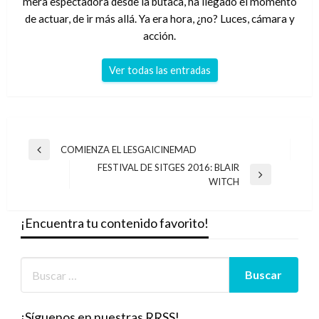
mera espectadora desde la butaca, ha llegado el momento
de actuar, de ir más allá. Ya era hora, ¿no? Luces, cámara y
acción.
Ver todas las entradas
Navegación
COMIENZA EL LESGAICINEMAD
Entrada
de
FESTIVAL DE SITGES 2016: BLAIR
anterior
Entrada
WITCH
entradas
siguiente
¡Encuentra tu contenido favorito!
¡Síguenos en nuestras RRSS!