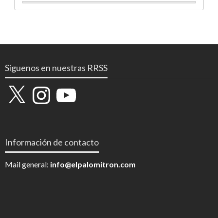
Síguenos en nuestras RRSS
X
Instagram
YouTube
Información de contacto
Mail general:
info@elpalomitron.com