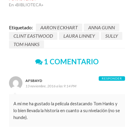
En «BIBLIOTECA»
Etiquetado:
AARON ECKHART
ANNA GUNN
CLINT EASTWOOD
LAURA LINNEY
SULLY
TOM HANKS
1 COMENTARIO
RESPONDER
AFSBAYD
13 noviembre, 2016 a las 9:14 PM
A mí me ha gustado la película destacando Tom Hanks y
lo bien llevada la historia en cuanto a su nivelación (no se
hunde).