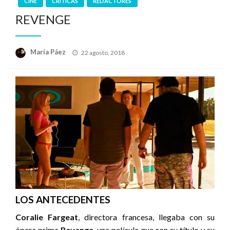
CINE
CRÍTICAS
REDACTORES
REVENGE
Publicado
María Páez
22 agosto, 2018
el
LOS ANTECEDENTES
Coralie Fargeat
, directora francesa, llegaba con su
ópera prima
Revenge
, una película que con su título y su