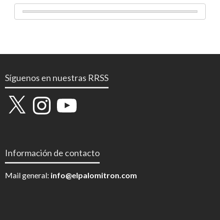
Síguenos en nuestras RRSS
X
Instagram
YouTube
Información de contacto
Mail general:
info@elpalomitron.com