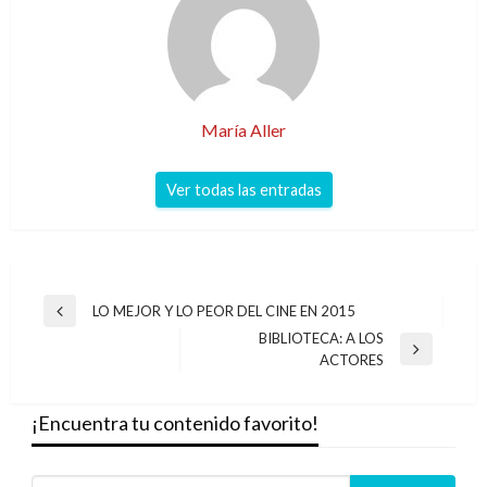
María Aller
Ver todas las entradas
Navegación
LO MEJOR Y LO PEOR DEL CINE EN 2015
Entrada
de
BIBLIOTECA: A LOS
anterior
Entrada
ACTORES
entradas
siguiente
¡Encuentra tu contenido favorito!