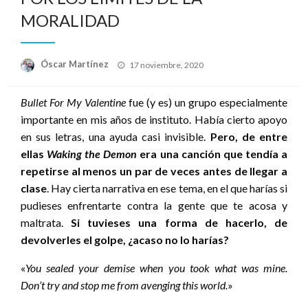
MORALIDAD
Publicado
Óscar Martínez
17 noviembre, 2020
el
Bullet For My Valentine
fue (y es) un grupo especialmente
importante en mis años de instituto. Había cierto apoyo
en sus letras, una ayuda casi invisible.
Pero, de entre
ellas
Waking the Demon
era una canción que tendía a
repetirse al menos un par de veces antes de llegar a
clase
. Hay cierta narrativa en ese tema, en el que harías si
pudieses enfrentarte contra la gente que te acosa y
maltrata.
Si tuvieses una forma de hacerlo, de
devolverles el golpe, ¿acaso no lo harías?
«
You sealed your demise when you took what was mine.
Don’t try and stop me from avenging this world.
»