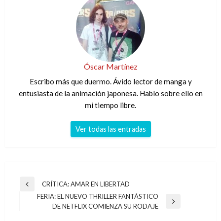
Óscar Martínez
Escribo más que duermo. Ávido lector de manga y
entusiasta de la animación japonesa. Hablo sobre ello en
mi tiempo libre.
Ver todas las entradas
Navegación
CRÍTICA: AMAR EN LIBERTAD
Entrada
de
FERIA: EL NUEVO THRILLER FANTÁSTICO
anterior
Entrada
DE NETFLIX COMIENZA SU RODAJE
entradas
siguiente