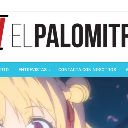
ndustria de cine española y latinoamericana
mitrón
ORTO
ENTREVISTAS
CONTACTA CON NOSOTROS