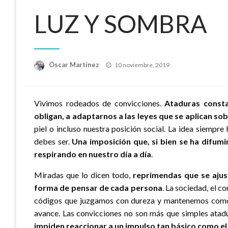
LUZ Y SOMBRA
Publicado
Óscar Martínez
10 noviembre, 2019
el
Vivimos rodeados de convicciones.
Ataduras consta
obligan, a adaptarnos a las leyes que se aplican so
piel o incluso nuestra posición social. La idea siempre 
debes ser.
Una imposición que, si bien se ha difumin
respirando en nuestro día a día
.
Miradas que lo dicen todo,
reprimendas que se ajust
forma de pensar de cada persona
. La sociedad, el c
códigos que juzgamos con dureza y mantenemos como u
avance. Las convicciones no son más que simples atad
impiden reaccionar a un impulso tan básico como e