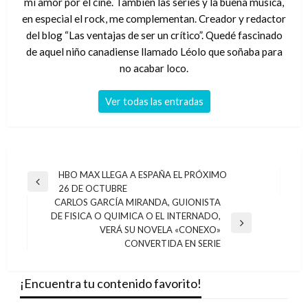
mi amor por el cine. También las series y la buena música,
en especial el rock, me complementan. Creador y redactor
del blog “Las ventajas de ser un crítico”. Quedé fascinado
de aquel niño canadiense llamado Léolo que soñaba para
no acabar loco.
Ver todas las entradas
Navegación
HBO MAX LLEGA A ESPAÑA EL PRÓXIMO
Entrada
26 DE OCTUBRE
de
anterior
CARLOS GARCÍA MIRANDA, GUIONISTA
entradas
DE FISICA O QUIMICA O EL INTERNADO,
Entrada
VERÁ SU NOVELA «CONEXO»
siguiente
CONVERTIDA EN SERIE
¡Encuentra tu contenido favorito!