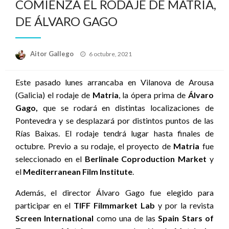
COMIENZA EL RODAJE DE MATRIA,
DE ÁLVARO GAGO
Publicado
Aitor Gallego
6 octubre, 2021
el
Este pasado lunes arrancaba en Vilanova de Arousa
(Galicia) el rodaje de
Matria
, la ópera prima de
Álvaro
Gago,
que se rodará en distintas localizaciones de
Pontevedra y se desplazará por distintos puntos de las
Rías Baixas. El rodaje tendrá lugar hasta finales de
octubre. Previo a su rodaje, el proyecto de
Matria
fue
seleccionado en el
Berlinale Coproduction Market
y
el
Mediterranean Film Institute
.
Además, el director Álvaro Gago fue elegido para
participar en el
TIFF Filmmarket Lab
y por la revista
Screen International
como una de las
Spain Stars of