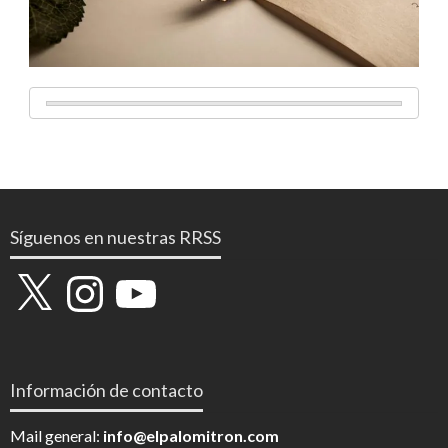
Síguenos en nuestras RRSS
X
Instagram
YouTube
Información de contacto
Mail general:
info@elpalomitron.com