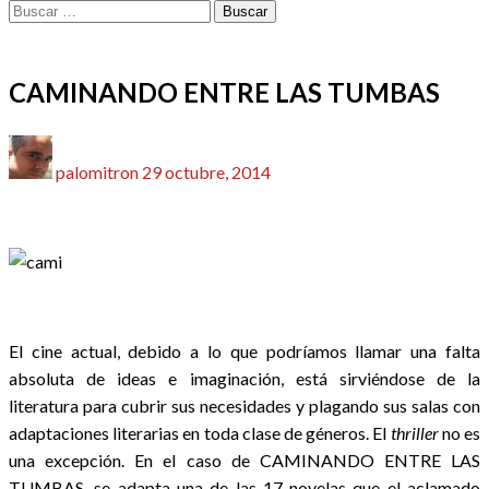
Buscar:
CINE
CRÍTICAS
REDACTORES
CAMINANDO ENTRE LAS TUMBAS
Publicado
palomitron
29 octubre, 2014
el
El cine actual, debido a lo que podríamos llamar una falta
absoluta de ideas e imaginación, está sirviéndose de la
literatura para cubrir sus necesidades y plagando sus salas con
adaptaciones literarias en toda clase de géneros. El
thriller
no es
una excepción. En el caso de CAMINANDO ENTRE LAS
TUMBAS, se adapta una de las 17 novelas que el aclamado