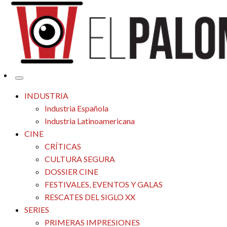
Tu espacio de la industria de cine española y latinoamericana
El Palomitrón
INDUSTRIA
Industria Española
Industria Latinoamericana
CINE
CRÍTICAS
CULTURA SEGURA
DOSSIER CINE
FESTIVALES, EVENTOS Y GALAS
RESCATES DEL SIGLO XX
SERIES
PRIMERAS IMPRESIONES