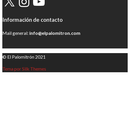
Información de contacto
Mail general:
info@elpalomitron.com
© El Palomitrón 2021
Tema por Silk Themes