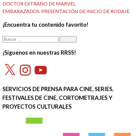
anterior
DOCTOR EXTRAÑO DE MARVEL
de
Entrada
EMBARAZADOS. PRESENTACIÓN DE INICIO DE RODAJE.
siguiente
entradas
¡Encuentra tu contenido favorito!
Buscar:
¡Síguenos en nuestras RRSS!
X
Instagram
YouTube
SERVICIOS DE PRENSA PARA CINE, SERIES,
FESTIVALES DE CINE, CORTOMETRAJES Y
PROYECTOS CULTURALES