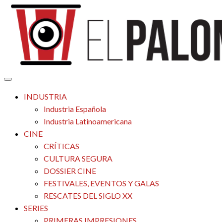
Saltar
al
contenido
Tu espacio de la industria de cine española y latinoamericana
El Palomitrón
INDUSTRIA
Industria Española
Industria Latinoamericana
CINE
CRÍTICAS
CULTURA SEGURA
DOSSIER CINE
FESTIVALES, EVENTOS Y GALAS
RESCATES DEL SIGLO XX
SERIES
PRIMERAS IMPRESIONES