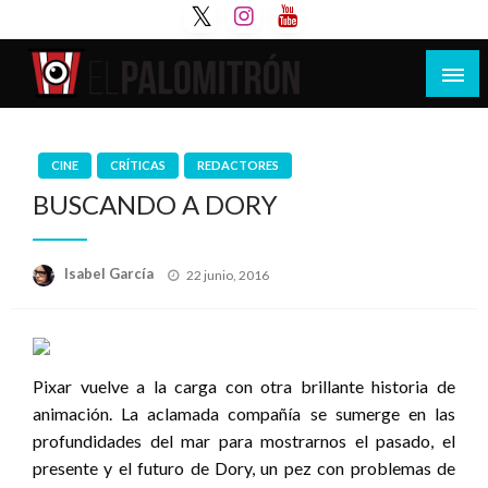
Saltar
al
contenido
Tu espacio de la industria de cine española y
El Palomitrón
latinoamericana
CINE
CRÍTICAS
REDACTORES
BUSCANDO A DORY
Publicado
Isabel García
22 junio, 2016
el
Pixar vuelve a la carga con otra brillante historia de
animación. La aclamada compañía se sumerge en las
profundidades del mar para mostrarnos el pasado, el
presente y el futuro de Dory, un pez con problemas de