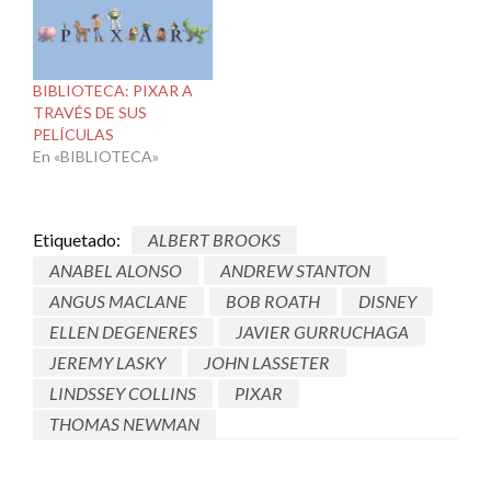
BIBLIOTECA: PIXAR A
TRAVÉS DE SUS
PELÍCULAS
En «BIBLIOTECA»
Etiquetado:
ALBERT BROOKS
ANABEL ALONSO
ANDREW STANTON
ANGUS MACLANE
BOB ROATH
DISNEY
ELLEN DEGENERES
JAVIER GURRUCHAGA
JEREMY LASKY
JOHN LASSETER
LINDSSEY COLLINS
PIXAR
THOMAS NEWMAN