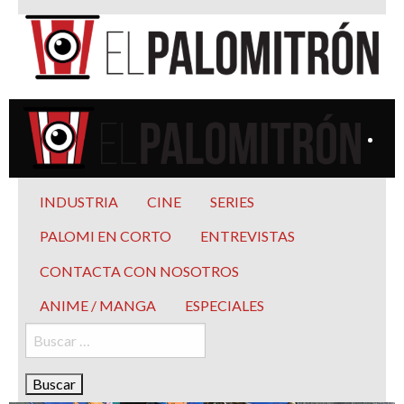
Saltar
al
contenido
El Palomitrón
Tu espacio de la industria de cine española y latinoamericana
El Palomitrón
Tu espacio de la industria de cine española y
INDUSTRIA
CINE
SERIES
latinoamericana
PALOMI EN CORTO
ENTREVISTAS
CONTACTA CON NOSOTROS
ANIME / MANGA
ESPECIALES
Buscar: