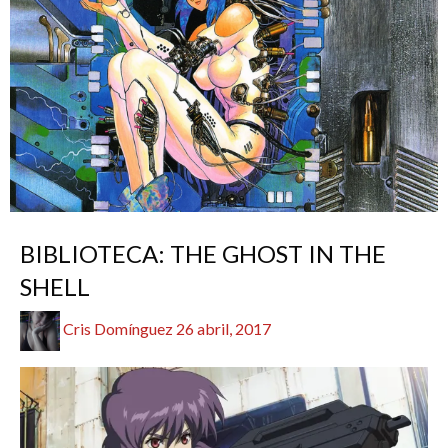
ANIME / MANGA
REDACTORES
RESEÑAS
BIBLIOTECA: THE GHOST IN THE
SHELL
Publicado
Cris Domínguez
26 abril, 2017
el