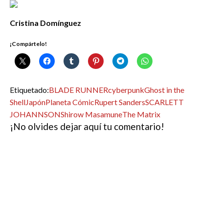
Cristina Domínguez
¡Compártelo!
Etiquetado:
BLADE RUNNER
cyberpunk
Ghost in the
Shell
Japón
Planeta Cómic
Rupert Sanders
SCARLETT
JOHANNSON
Shirow Masamune
The Matrix
¡No olvides dejar aquí tu comentario!