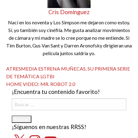
Cris Domínguez
Nací en los noventa y Los Simpson me dejaron como estoy.
Sí, yo también soy cinéfila. Me gusta analizar movimientos
de cámara y mi madre se lo cree porque no me entiende. Si
Tim Burton, Gus Van Sant y Darren Aronofsky dirigieran una
película juntos saldría yo.
Ver todas las entradas
Navegación
Entrada
ATRESMEDIA ESTRENA MUÑECAS, SU PRIMERA SERIE
anterior
DE TEMÁTICA LGTBI
de
Entrada
HOME VIDEO: MR. ROBOT 2.0
entradas
¡Encuentra tu contenido favorito!
siguiente
Buscar:
¡Síguenos en nuestras RRSS!
X
Instagram
YouTube