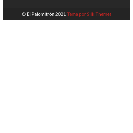
© El Palomitrón 2021
Tema por Silk Themes