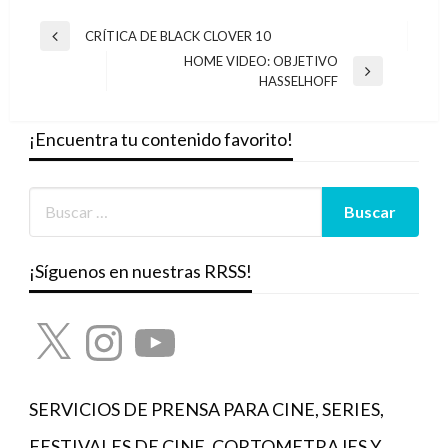
Navegación
CRÍTICA DE BLACK CLOVER 10
Entrada
de
HOME VIDEO: OBJETIVO
anterior
Entrada
HASSELHOFF
entradas
siguiente
¡Encuentra tu contenido favorito!
¡Síguenos en nuestras RRSS!
X
Instagram
YouTube
SERVICIOS DE PRENSA PARA CINE, SERIES,
FESTIVALES DE CINE, CORTOMETRAJES Y