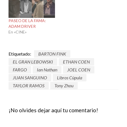
PASEO DE LA FAMA:
ADAM DRIVER
En «CINE»
Etiquetado:
BARTON FINK
EL GRAN LEBOWSKI
ETHAN COEN
FARGO
Ian Nathan
JOEL COEN
JUAN SANGUINO
Libros Cúpula
TAYLOR RAMOS
Tony Zhou
¡No olvides dejar aquí tu comentario!