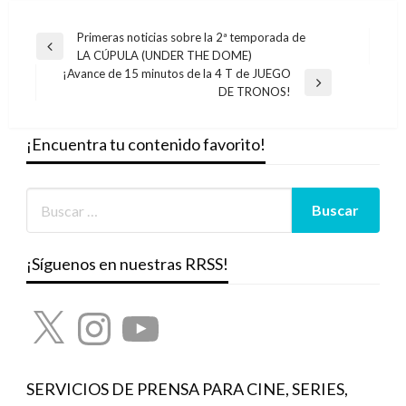
Navegación
Primeras noticias sobre la 2ª temporada de
Entrada
LA CÚPULA (UNDER THE DOME)
de
anterior
¡Avance de 15 minutos de la 4 T de JUEGO
entradas
Entrada
DE TRONOS!
siguiente
¡Encuentra tu contenido favorito!
¡Síguenos en nuestras RRSS!
X
Instagram
YouTube
SERVICIOS DE PRENSA PARA CINE, SERIES,