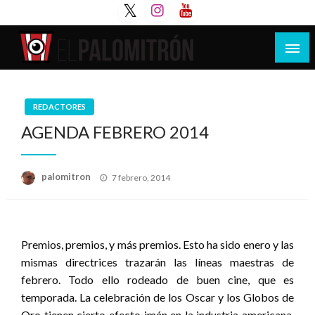
Saltar
al
contenido
Tu espacio de la industria de cine española y
El Palomitrón
latinoamericana
REDACTORES
AGENDA FEBRERO 2014
Publicado
palomitron
7 febrero, 2014
el
Premios, premios, y más premios. Esto ha sido enero y las
mismas directrices trazarán las líneas maestras de
febrero. Todo ello rodeado de buen cine, que es
temporada. La celebración de los Oscar y los Globos de
Oro tienen cierto efecto imán en la industria americana,