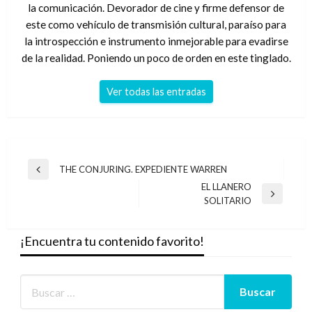
la comunicación. Devorador de cine y firme defensor de
este como vehículo de transmisión cultural, paraíso para
la introspección e instrumento inmejorable para evadirse
de la realidad. Poniendo un poco de orden en este tinglado.
Ver todas las entradas
Navegación
THE CONJURING. EXPEDIENTE WARREN
Entrada
de
EL LLANERO
anterior
Entrada
SOLITARIO
entradas
siguiente
¡Encuentra tu contenido favorito!