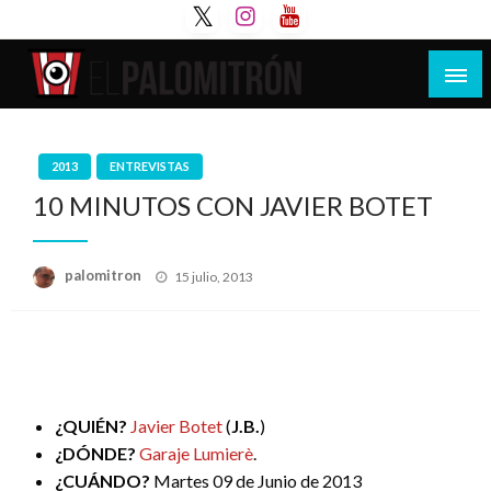
Saltar
al
contenido
Tu espacio de la industria de cine española y
El Palomitrón
latinoamericana
2013
ENTREVISTAS
10 MINUTOS CON JAVIER BOTET
Publicado
palomitron
15 julio, 2013
el
¿QUIÉN?
Javier Botet
(
J.B.
)
¿DÓNDE?
Garaje Lumierè
.
¿CUÁNDO?
Martes 09 de Junio de 2013