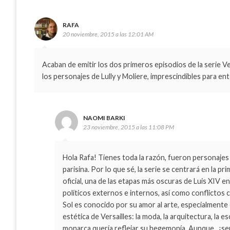
RAFA
20 noviembre, 2015 a las 12:01 AM
Acaban de emitir los dos primeros episodios de la serie Ve
los personajes de Lully y Moliere, imprescindibles para ent
NAOMI BARKI
23 noviembre, 2015 a las 11:08 PM
Hola Rafa! Tienes toda la razón, fueron personajes 
parisina. Por lo que sé, la serie se centrará en la p
oficial, una de las etapas más oscuras de Luis XIV en 
políticos externos e internos, así como conflictos c
Sol es conocido por su amor al arte, especialmente 
estética de Versailles: la moda, la arquitectura, la e
monarca quería reflejar su hegemonía. Aunque , ¡ser