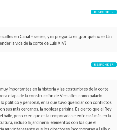
RESPONDER
rsailles en Canal + series, y mi pregunta es ¿por qué no están
ender la vida de la corte de Luis XIV?
RESPONDER
muy importantes en la historia y las costumbres de la corte
rimera etapa de la construcción de Versailles como palacio
lo político y personal, en la que tuvo que lidiar con conflictos
on sus más cercanos, la nobleza parisina. Es cierto que el Rey
el baile, pero creo que esta temporada se enfocará más en la
scultura, incluso la jardinería, elementos con los que el
ía muy interesante que los directores incorporaran a Lully o