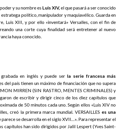
l poder y su nombre es
Luis XIV,
el que pasará a ser conocido
n estratega político, manipulador y maquiavélico. Guarda en
, Luis XIII, y por ello «inventará» Versalles, con el fin de
 creando una corte cuya finalidad será entretener al nuevo
rancia haya conocido.
 grabada en inglés y puede ser
la serie francesa más
ies del país tienen un máximo de financiación que no supera
 27. SIMON MIRREN (SIN RASTRO, MENTES CRIMINALES) y
e escribir y dirigir cinco de los diez capítulos que
oximada de 50 minutos cada uno. Según ellos «Luis XIV no
ailles, creó la primera marca mundial. VERSAILLES
es una
 parece se desarrolla en el siglo XVII…». Para representar el
os capítulos han sido dirigidos por Jalil Lespert (Yves Saint-