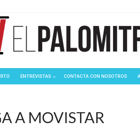
ndustria de cine española y latinoamericana
mitrón
ORTO
ENTREVISTAS
CONTACTA CON NOSOTROS
GA A MOVISTAR