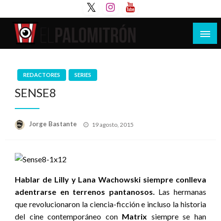
Saltar
al
contenido
Tu espacio de la industria de cine española y
El Palomitrón
latinoamericana
REDACTORES
SERIES
SENSE8
Publicado
Jorge Bastante
19 agosto, 2015
el
Hablar de Lilly y Lana Wachowski siempre conlleva
adentrarse en terrenos pantanosos.
Las hermanas
que revolucionaron la ciencia-ficción e incluso la historia
del cine contemporáneo con
Matrix
siempre se han