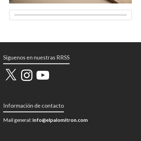
Síguenos en nuestras RRSS
X
Instagram
YouTube
Información de contacto
Mail general:
info@elpalomitron.com