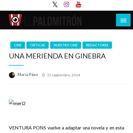
Saltar
al
contenido
Tu espacio de la industria de cine española y
El Palomitrón
latinoamericana
CINE
CRÍTICAS
NUESTRO CINE
REDACTORES
UNA MERIENDA EN GINEBRA
Publicado
María Páez
11 septiembre, 2014
el
VENTURA PONS vuelve a adaptar una novela y en esta