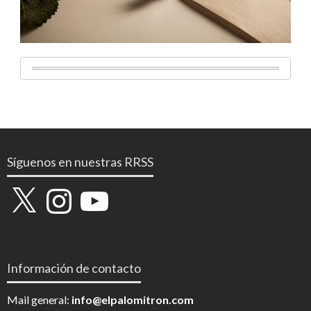
Síguenos en nuestras RRSS
X
Instagram
YouTube
Información de contacto
Mail general:
info@elpalomitron.com