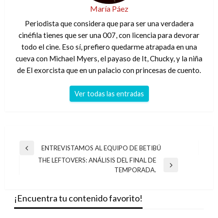
María Páez
Periodista que considera que para ser una verdadera
cinéfila tienes que ser una 007, con licencia para devorar
todo el cine. Eso sí, prefiero quedarme atrapada en una
cueva con Michael Myers, el payaso de It, Chucky, y la niña
de El exorcista que en un palacio con princesas de cuento.
Ver todas las entradas
Navegación
ENTREVISTAMOS AL EQUIPO DE BETIBÚ
Entrada
de
THE LEFTOVERS: ANÁLISIS DEL FINAL DE
anterior
Entrada
TEMPORADA.
entradas
siguiente
¡Encuentra tu contenido favorito!