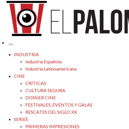
Tu espacio de la industria de cine española y latinoamericana
El Palomitrón
INDUSTRIA
Industria Española
Industria Latinoamericana
CINE
CRÍTICAS
CULTURA SEGURA
DOSSIER CINE
FESTIVALES, EVENTOS Y GALAS
RESCATES DEL SIGLO XX
SERIES
PRIMERAS IMPRESIONES