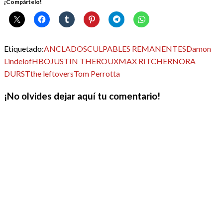
¡Compártelo!
Etiquetado:
ANCLADOS
CULPABLES REMANENTES
Damon
Lindelof
HBO
JUSTIN THEROUX
MAX RITCHER
NORA
DURST
the leftovers
Tom Perrotta
¡No olvides dejar aquí tu comentario!