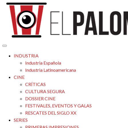
Saltar
al
contenido
Tu espacio de la industria de cine española y latinoamericana
El Palomitrón
INDUSTRIA
Industria Española
Industria Latinoamericana
CINE
CRÍTICAS
CULTURA SEGURA
DOSSIER CINE
FESTIVALES, EVENTOS Y GALAS
RESCATES DEL SIGLO XX
SERIES
PRIMERAS IMPRESIONES