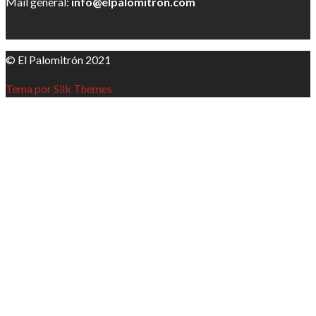
Mail general:
info@elpalomitron.com
© El Palomitrón 2021
Tema por Silk Themes