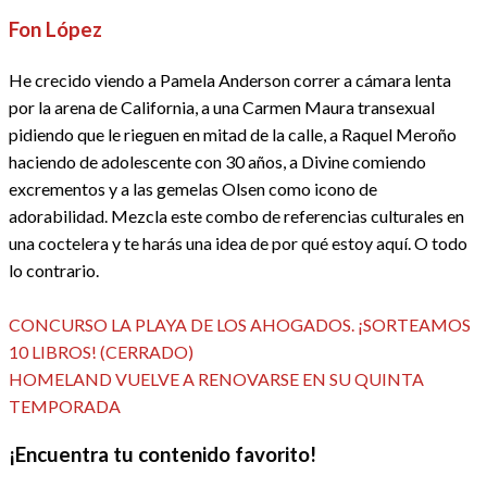
Fon López
He crecido viendo a Pamela Anderson correr a cámara lenta
por la arena de California, a una Carmen Maura transexual
pidiendo que le rieguen en mitad de la calle, a Raquel Meroño
haciendo de adolescente con 30 años, a Divine comiendo
excrementos y a las gemelas Olsen como icono de
adorabilidad. Mezcla este combo de referencias culturales en
una coctelera y te harás una idea de por qué estoy aquí. O todo
lo contrario.
Ver todas las entradas
Entrada
Navegación
CONCURSO LA PLAYA DE LOS AHOGADOS. ¡SORTEAMOS
anterior
10 LIBROS! (CERRADO)
de
Entrada
HOMELAND VUELVE A RENOVARSE EN SU QUINTA
siguiente
TEMPORADA
entradas
¡Encuentra tu contenido favorito!