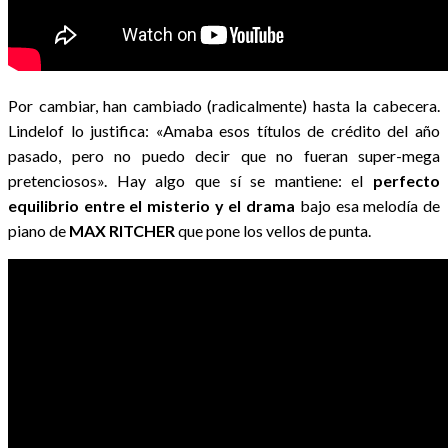
Por cambiar, han cambiado (radicalmente) hasta la cabecera.
Lindelof lo justifica: «Amaba esos títulos de crédito del año
pasado, pero no puedo decir que no fueran super-mega
pretenciosos». Hay algo que sí se mantiene: el
perfecto
equilibrio entre el misterio y el drama
bajo esa melodía de
piano de
MAX RITCHER
que pone los vellos de punta.