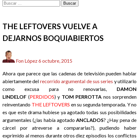
Buscar:
PRIMERAS IMPRESIONES
REDACTORES
SERIES
THE LEFTOVERS VUELVE A
DEJARNOS BOQUIABIERTOS
Publicado
Fon López
6 octubre, 2015
el
Ahora que parece que las cadenas de televisión pueden hablar
abiertamente del
recorrido argumental de sus series
y utilizarlo
como excusa para no renovarlas,
DAMON
LINDELOF
(
PERDIDOS
) y
TOM PERROTTA
nos sorprenden
reinventando
THE LEFTOVERS
en su segunda temporada. Y no
es que este drama hubiese ya agotado todas sus posibilidades
argumentales (¿las había agotado
ANCLADOS
? ¿Hay pena de
cárcel por atreverse a compararlas?), pudiendo haber
exprimido al menos durante otros diez episodios los conflictos