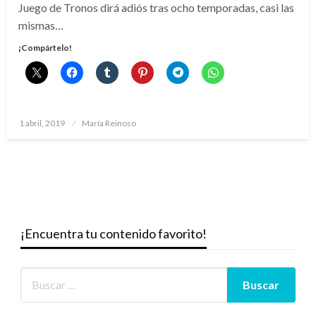
Juego de Tronos dirá adiós tras ocho temporadas, casi las
mismas…
¡Compártelo!
Publicado
1 abril, 2019
María Reinoso
el
¡Encuentra tu contenido favorito!