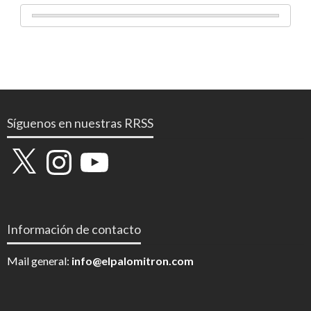
Síguenos en nuestras RRSS
X
Instagram
YouTube
Información de contacto
Mail general:
info@elpalomitron.com