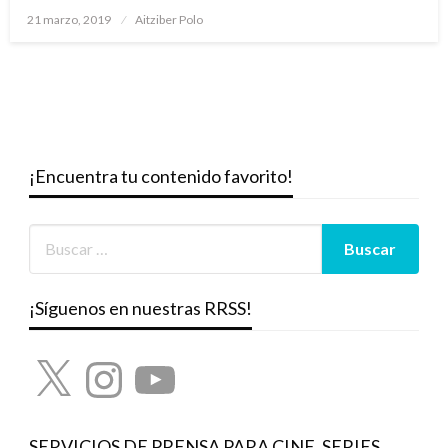
Publicado
21 marzo, 2019
Aitziber Polo
el
¡Encuentra tu contenido favorito!
¡Síguenos en nuestras RRSS!
X
Instagram
YouTube
SERVICIOS DE PRENSA PARA CINE, SERIES,