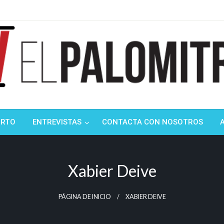
ndustria de cine española y latinoamericana
mitrón
ORTO
ENTREVISTAS
CONTACTA CON NOSOTROS
Xabier Deive
PÁGINA DE INICIO
XABIER DEIVE