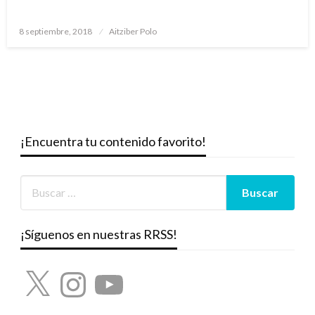
Publicado
8 septiembre, 2018
Aitziber Polo
el
¡Encuentra tu contenido favorito!
¡Síguenos en nuestras RRSS!
X
Instagram
YouTube