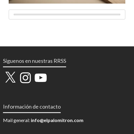
Síguenos en nuestras RRSS
X
Instagram
YouTube
Información de contacto
Mail general:
info@elpalomitron.com