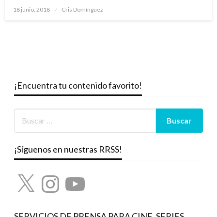
Publicado
18 junio, 2018
Cris Domínguez
el
¡Encuentra tu contenido favorito!
¡Síguenos en nuestras RRSS!
X
Instagram
YouTube
SERVICIOS DE PRENSA PARA CINE, SERIES,