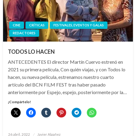
CINE
CRÍTICAS
FESTIVALES, EVENTOS Y GALAS
REDACTORES
TODOS LO HACEN
ANTECEDENTES El director Martín Cuervo estrenó en
2021 su primera película, Con quién viajas, y con Todos lo
hacen, su nueva película, estrenamos nuestro cuarto
artículo del BCN FILM FEST tras haber pasado
anteriormente por Espejo, espejo, posteriormente por la…
¡Compártelo!
Publicado
26 abril, 2022
Javier Alpañez