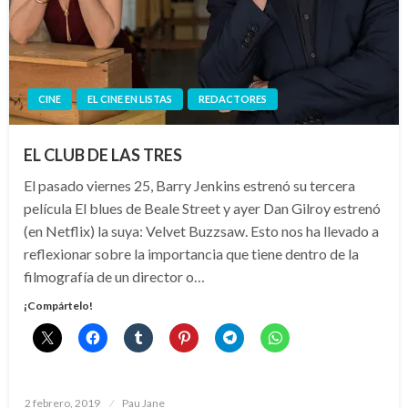
CINE
EL CINE EN LISTAS
REDACTORES
EL CLUB DE LAS TRES
El pasado viernes 25, Barry Jenkins estrenó su tercera
película El blues de Beale Street y ayer Dan Gilroy estrenó
(en Netflix) la suya: Velvet Buzzsaw. Esto nos ha llevado a
reflexionar sobre la importancia que tiene dentro de la
filmografía de un director o…
¡Compártelo!
Publicado
2 febrero, 2019
Pau Jane