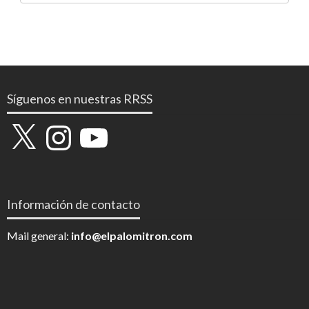
Síguenos en nuestras RRSS
X
Instagram
YouTube
Información de contacto
Mail general:
info@elpalomitron.com