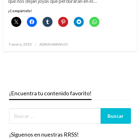
que nos dejan joyas que perduraran en el…
¡Compártelo!
Publicado
7 enero, 2015
ADRIA NARANJO
el
¡Encuentra tu contenido favorito!
¡Síguenos en nuestras RRSS!