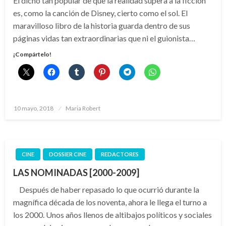
El dicho tan popular de que la realidad supera a la ficción
es, como la canción de Disney, cierto como el sol. El
maravilloso libro de la historia guarda dentro de sus
páginas vidas tan extraordinarias que ni el guionista…
¡Compártelo!
Publicado
10 mayo, 2018
Maria Robert
el
CINE
DOSSIER CINE
REDACTORES
LAS NOMINADAS [2000-2009]
Después de haber repasado lo que ocurrió durante la
magnífica década de los noventa, ahora le llega el turno a
los 2000. Unos años llenos de altibajos políticos y sociales