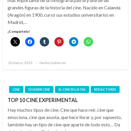
más importante de la filmografía patria y una de las
grandes figuras de la historia del cine. Nacido en Calanda
(Aragón) en 1900, cursó sus estudios universitarios en
Madrid,…
¡Compártelo!
Publicado
12 marzo, 2015
Nacho Gutierrez
el
CINE
DOSSIER CINE
EL CINE EN LISTAS
REDACTORES
TOP 10 CINE EXPERIMENTAL
Hay muchos tipos de cine. Cine que hace reír, cine que
emociona, cine que asusta, que hace llorar y, por supuesto,
también hay un tipo de cine que aparte de todo esto… Da