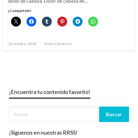
dolor de cabeza. Dolor de cabeza en…
¡Compártelo!
Publicado
22 octubre, 2014
Víctor Camarero
el
¡Encuentra tu contenido favorito!
¡Síguenos en nuestras RRSS!