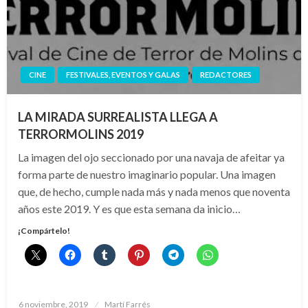
CINE
FESTIVALES, EVENTOS Y GALAS
REDACTORES
LA MIRADA SURREALISTA LLEGA A
TERRORMOLINS 2019
La imagen del ojo seccionado por una navaja de afeitar ya
forma parte de nuestro imaginario popular. Una imagen
que, de hecho, cumple nada más y nada menos que noventa
años este 2019. Y es que esta semana da inicio…
¡Compártelo!
Publicado
6 noviembre, 2019
Martí Farrés