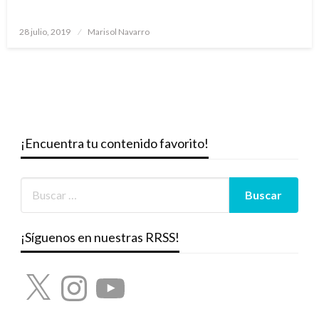
Publicado
28 julio, 2019
Marisol Navarro
el
¡Encuentra tu contenido favorito!
¡Síguenos en nuestras RRSS!
X
Instagram
YouTube