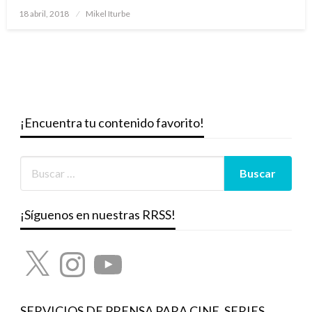
Publicado
18 abril, 2018
Mikel Iturbe
el
¡Encuentra tu contenido favorito!
¡Síguenos en nuestras RRSS!
X
Instagram
YouTube
SERVICIOS DE PRENSA PARA CINE, SERIES,