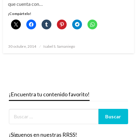
que cuenta con…
¡Compártelo!
Publicado
30 octubre, 2014
Isabel S. Samaniego
el
¡Encuentra tu contenido favorito!
¡Síguenos en nuestras RRSS!