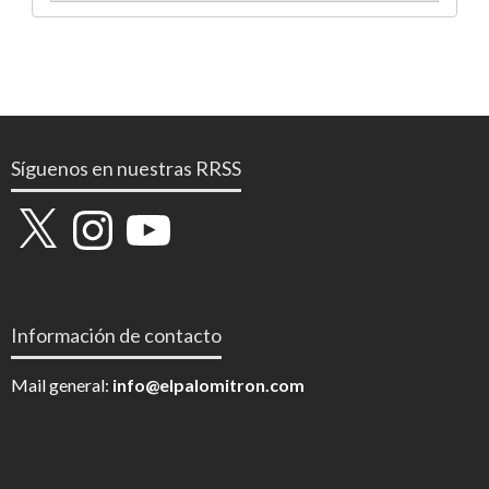
Síguenos en nuestras RRSS
X
Instagram
YouTube
Información de contacto
Mail general:
info@elpalomitron.com