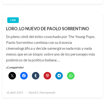
el
CINE
LORO, LO NUEVO DE PAOLO SORRENTINO
En pleno cénit del éxito cosechado por The Young Pope,
Paolo Sorrentino continúa con su travesía
cinematográfica y decide sumergirse nada más y nada
menos que en un biopic sobre uno de los personajes más
polémicos de la política italiana:…
¡Compártelo!
Publicado
12 abril, 2017
David G. Maciejewski
el