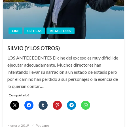
CINE
CRÍTICAS
REDACTORES
SILVIO (Y LOS OTROS)
LOS ANTECEDENTES El cine del exceso es muy difícil de
ejecutar adecuadamente. Muchos directores han
intentando llevar su narración a un estado de éxtasis pero
por el camino han perdido a sus personajes o la esencia de
lo querían contar….
¡Compártelo!
Publicado
4 enero, 2019
Pau Jane