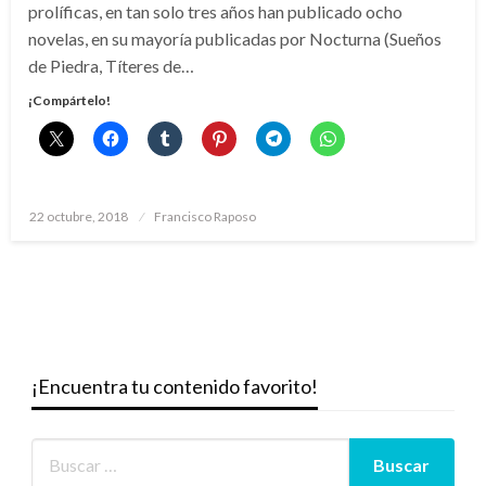
prolíficas, en tan solo tres años han publicado ocho
novelas, en su mayoría publicadas por Nocturna (Sueños
de Piedra, Títeres de…
¡Compártelo!
Publicado
22 octubre, 2018
Francisco Raposo
el
¡Encuentra tu contenido favorito!