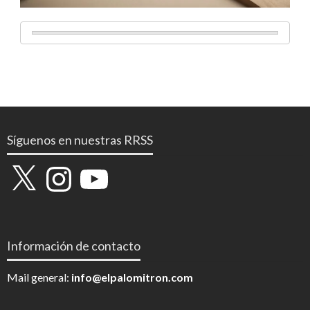
Síguenos en nuestras RRSS
X
Instagram
YouTube
Información de contacto
Mail general:
info@elpalomitron.com