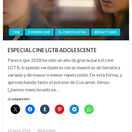
CINE
DOSSIER CINE
EL CINE EN LISTAS
REDACTORES
ESPECIAL CINE LGTB ADOLESCENTE
Parece que 2018 ha sido un año de gracia para el cine
LGTB, trayendo verdaderas obras maestras de temática
variada y de mayor o menor repercusión. De esta forma, y
aprovechando tanto el estreno de Con amor, Simon
(¿hemos mencionado ya…
¡Compártelo!
Publicado
22 junio, 2018
Álvaro Salas