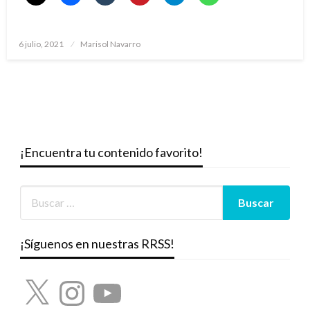
Publicado
6 julio, 2021
Marisol Navarro
el
¡Encuentra tu contenido favorito!
¡Síguenos en nuestras RRSS!
X
Instagram
YouTube