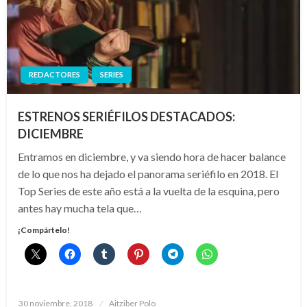
REDACTORES
SERIES
ESTRENOS SERIÉFILOS DESTACADOS:
DICIEMBRE
Entramos en diciembre, y va siendo hora de hacer balance
de lo que nos ha dejado el panorama seriéfilo en 2018. El
Top Series de este año está a la vuelta de la esquina, pero
antes hay mucha tela que…
¡Compártelo!
Publicado
30 noviembre, 2018
Aitziber Polo