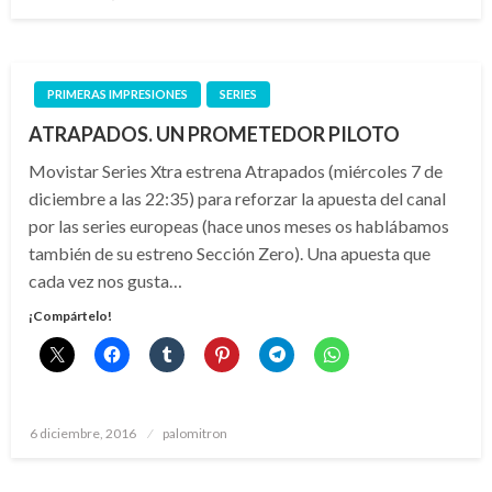
el
PRIMERAS IMPRESIONES
SERIES
ATRAPADOS. UN PROMETEDOR PILOTO
Movistar Series Xtra estrena Atrapados (miércoles 7 de
diciembre a las 22:35) para reforzar la apuesta del canal
por las series europeas (hace unos meses os hablábamos
también de su estreno Sección Zero). Una apuesta que
cada vez nos gusta…
¡Compártelo!
Publicado
6 diciembre, 2016
palomitron
el