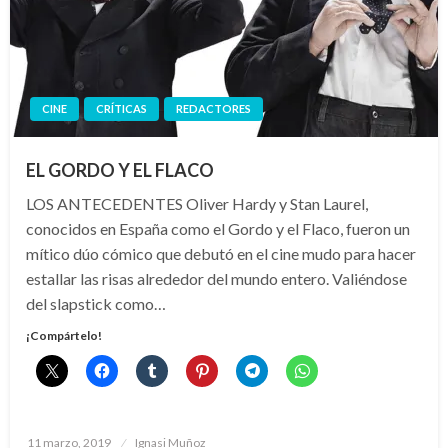
CINE
CRÍTICAS
REDACTORES
EL GORDO Y EL FLACO
LOS ANTECEDENTES Oliver Hardy y Stan Laurel,
conocidos en España como el Gordo y el Flaco, fueron un
mítico dúo cómico que debutó en el cine mudo para hacer
estallar las risas alrededor del mundo entero. Valiéndose
del slapstick como…
¡Compártelo!
Publicado
11 marzo, 2019
Ignasi Muñoz