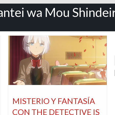
antei wa Mou Shindei
ACTUALIDAD
ANIME / MANGA
REDACTORES
MISTERIO Y FANTASÍA
CON THE DETECTIVE IS