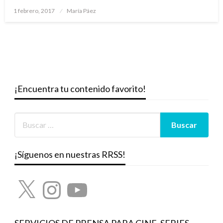
Publicado
1 febrero, 2017
María Páez
el
¡Encuentra tu contenido favorito!
¡Síguenos en nuestras RRSS!
X
Instagram
YouTube
SERVICIOS DE PRENSA PARA CINE, SERIES,