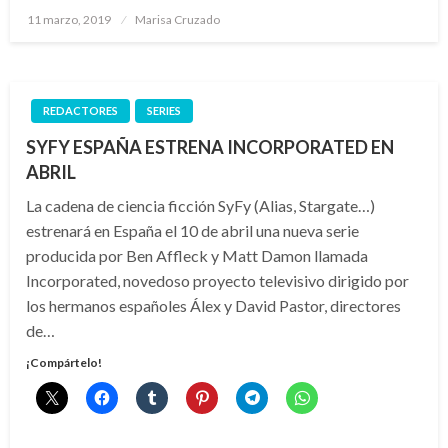
Publicado
11 marzo, 2019
Marisa Cruzado
el
REDACTORES
SERIES
SYFY ESPAÑA ESTRENA INCORPORATED EN
ABRIL
La cadena de ciencia ficción SyFy (Alias, Stargate…)
estrenará en España el 10 de abril una nueva serie
producida por Ben Affleck y Matt Damon llamada
Incorporated, novedoso proyecto televisivo dirigido por
los hermanos españoles Álex y David Pastor, directores
de…
¡Compártelo!