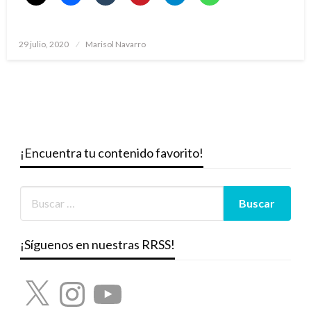
Publicado
29 julio, 2020
Marisol Navarro
el
¡Encuentra tu contenido favorito!
¡Síguenos en nuestras RRSS!
X
Instagram
YouTube