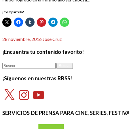
¡Compártelo!
Publicado
28 noviembre, 2016
Jose Cruz
el
¡Encuentra tu contenido favorito!
Buscar:
¡Síguenos en nuestras RRSS!
X
Instagram
YouTube
SERVICIOS DE PRENSA PARA CINE, SERIES, FEST