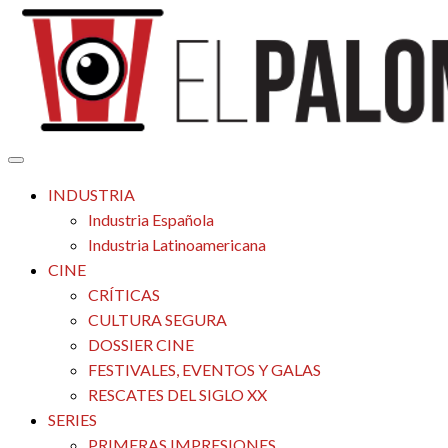
Saltar
al
contenido
Tu espacio de la industria de cine española y latinoamericana
El Palomitrón
INDUSTRIA
Industria Española
Industria Latinoamericana
CINE
CRÍTICAS
CULTURA SEGURA
DOSSIER CINE
FESTIVALES, EVENTOS Y GALAS
RESCATES DEL SIGLO XX
SERIES
PRIMERAS IMPRESIONES