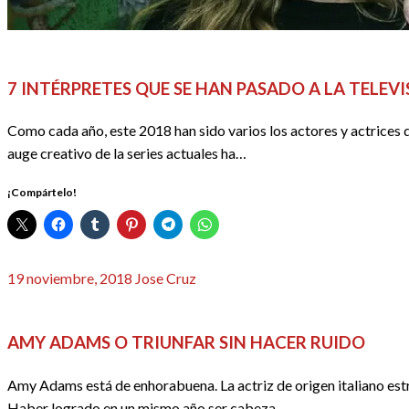
DOSSIER SERIES
REDACTORES
SERIES
7 INTÉRPRETES QUE SE HAN PASADO A LA TELEVI
Como cada año, este 2018 han sido varios los actores y actrices q
auge creativo de la series actuales ha…
¡Compártelo!
Publicado
19 noviembre, 2018
Jose Cruz
el
CINE
REDACTORES
AMY ADAMS O TRIUNFAR SIN HACER RUIDO
Amy Adams está de enhorabuena. La actriz de origen italiano estr
Haber logrado en un mismo año ser cabeza…