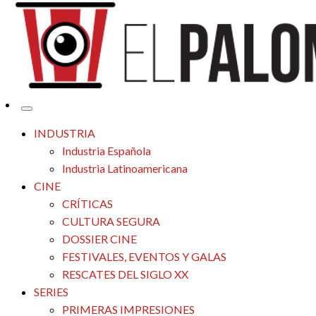
Tu espacio de la industria de cine española y latinoamericana
El Palomitrón
INDUSTRIA
Industria Española
Industria Latinoamericana
CINE
CRÍTICAS
CULTURA SEGURA
DOSSIER CINE
FESTIVALES, EVENTOS Y GALAS
RESCATES DEL SIGLO XX
SERIES
PRIMERAS IMPRESIONES