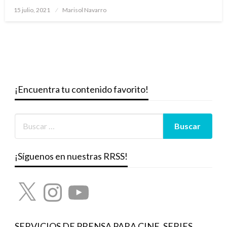
Publicado
15 julio, 2021
Marisol Navarro
el
¡Encuentra tu contenido favorito!
¡Síguenos en nuestras RRSS!
X
Instagram
YouTube
SERVICIOS DE PRENSA PARA CINE, SERIES,